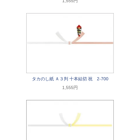
1,555円
タカのし紙 Ａ３判 十本結切 祝 2-700
1,555円