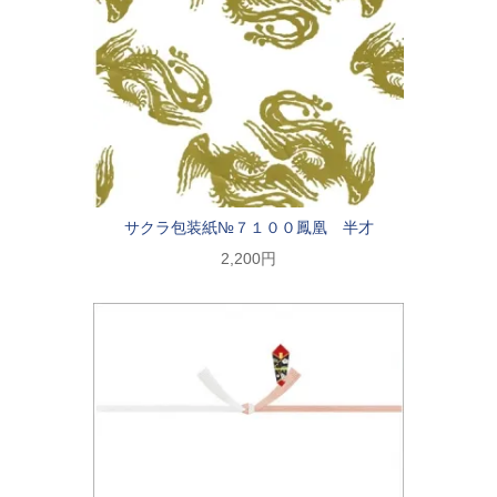
サクラ包装紙№７１００鳳凰 半才
2,200円