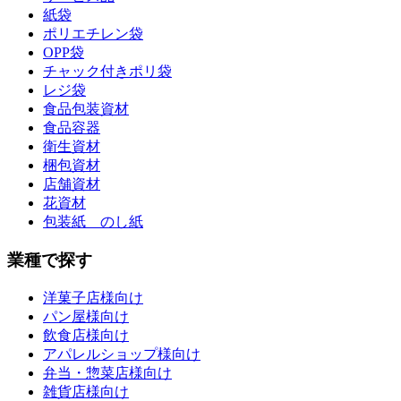
紙袋
ポリエチレン袋
OPP袋
チャック付きポリ袋
レジ袋
食品包装資材
食品容器
衛生資材
梱包資材
店舗資材
花資材
包装紙 のし紙
業種で探す
洋菓子店様向け
パン屋様向け
飲食店様向け
アパレルショップ様向け
弁当・惣菜店様向け
雑貨店様向け