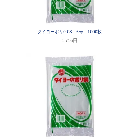
タイヨーポリ0.03 6号 1000枚
1,716円