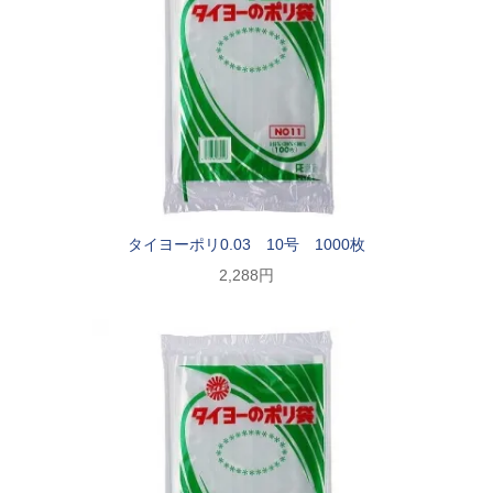
タイヨーポリ0.03 10号 1000枚
2,288円