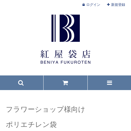
ログイン
新規登録
フラワーショップ様向け
ポリエチレン袋