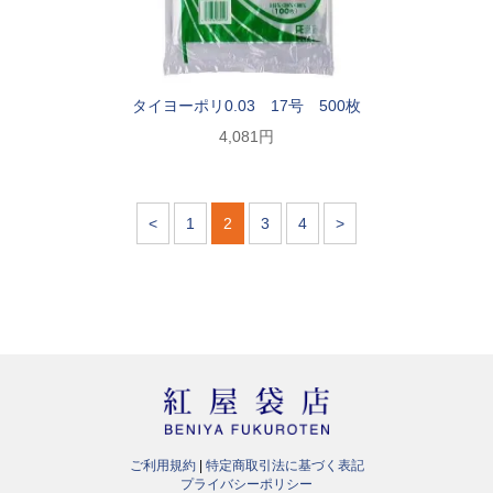
タイヨーポリ0.03 17号 500枚
4,081円
<
1
2
3
4
>
ご利用規約
特定商取引法に基づく表記
プライバシーポリシー