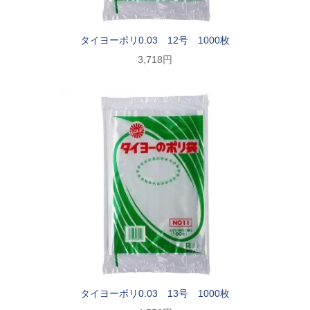
タイヨーポリ0.03 12号 1000枚
3,718円
タイヨーポリ0.03 13号 1000枚