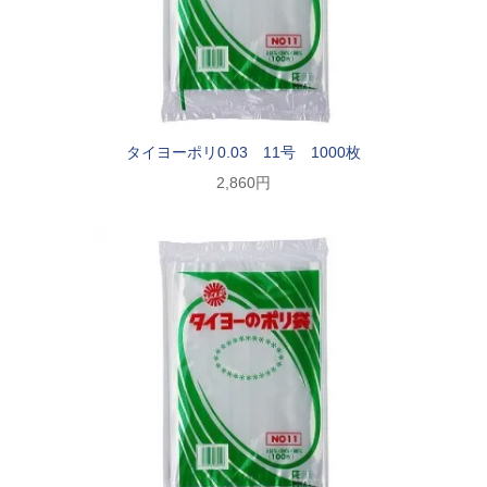
タイヨーポリ0.03 11号 1000枚
2,860円