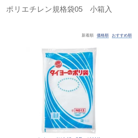
ポリエチレン規格袋05 小箱入
新着順
価格順
おすすめ順