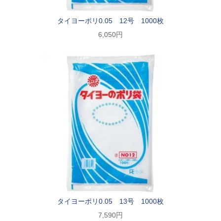
タイヨーポリ0.05 12号 1000枚
6,050円
タイヨーポリ0.05 13号 1000枚
7,590円