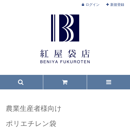
ログイン
新規登録
農業生産者様向け
ポリエチレン袋